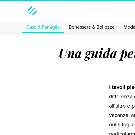
Casa & Famiglia
Benessere & Bellezza
Mod
Una guida per
I
tavoli pi
differenza
all'altro e 
vacanza, an
nulla togli
particolarm