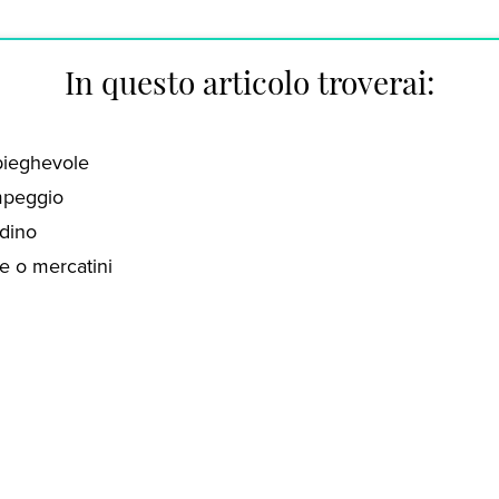
In questo articolo troverai:
pieghevole
mpeggio
rdino
re o mercatini