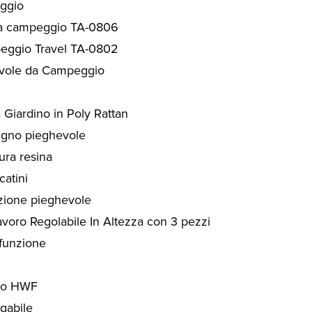
eggio
da campeggio TA-0806
eggio Travel TA-0802
vole da Campeggio
 Giardino in Poly Rattan
egno pieghevole
ura resina
catini
nzione pieghevole
voro Regolabile In Altezza con 3 pezzi
 funzione
uro HWF
egabile