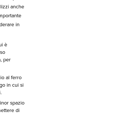
lizzi anche
importante
iderare in
ui è
eso
, per
io al ferro
go in cui si
.
inor spazio
ettere di