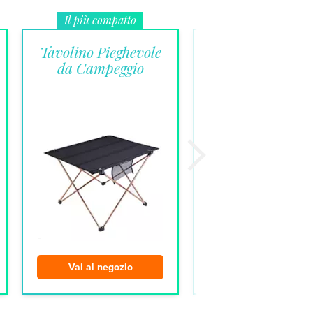
Il più compatto
Il più pratico
Tavolino Pieghevole
Tavolino pieghe
da Campeggio
set birreria in d
resina
Vai al negozio
Vai al negozio