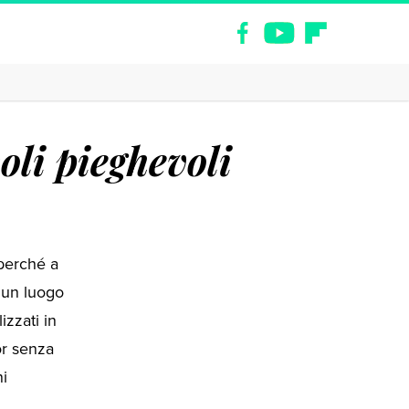
oli pieghevoli
erché a
 un luogo
izzati in
or senza
ni