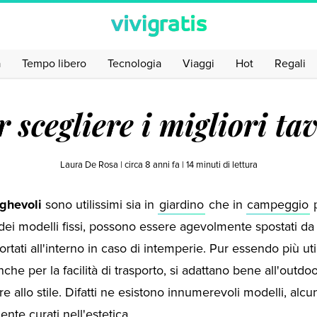
a
Tempo libero
Tecnologia
Viaggi
Hot
Regali
 scegliere i migliori tav
Laura De Rosa |
circa 8 anni fa
|
14
minuti di lettura
eghevoli
sono utilissimi sia in
giardino
che in
campeggio
p
 dei modelli fissi, possono essere agevolmente spostati da
portati all'interno in caso di intemperie. Pur essendo più util
che per la facilità di trasporto, si adattano bene all'outdo
ere allo stile. Difatti ne esistono innumerevoli modelli, alcu
ente curati nell'estetica.