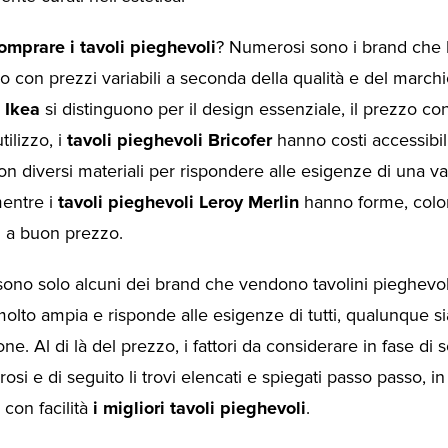
omprare i tavoli pieghevoli
? Numerosi sono i brand che l
con prezzi variabili a seconda della qualità e del marchi
 Ikea
si distinguono per il design essenziale, il prezzo co
utilizzo, i
tavoli pieghevoli Bricofer
hanno costi accessibil
con diversi materiali per rispondere alle esigenze di una va
mentre i
tavoli pieghevoli Leroy Merlin
hanno forme, color
i a buon prezzo.
ono solo alcuni dei brand che vendono tavolini pieghevoli,
 molto ampia e risponde alle esigenze di tutti, qualunque si
one. Al di là del prezzo, i fattori da considerare in fase di 
si e di seguito li trovi elencati e spiegati passo passo, 
 con facilità
i migliori tavoli pieghevoli
.