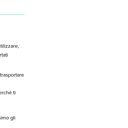
tilizzare,
tati
trasportare
erché ti
simo gli