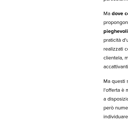
Ma
dove c
propongono 
pieghevoli
praticità d'
realizzati 
clientela, 
accattivant
Ma questi s
l'offerta è
a disposizi
però numero
individuare