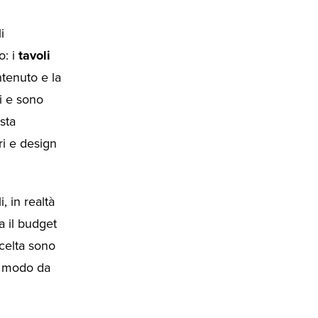
i
o: i
tavoli
ntenuto e la
i e sono
sta
i e design
 in realtà
a il budget
scelta sono
in modo da