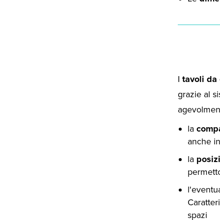
I
tavoli da
grazie al s
agevolment
la
compa
anche in
la
posiz
permetto
l'eventu
Caratter
spazi