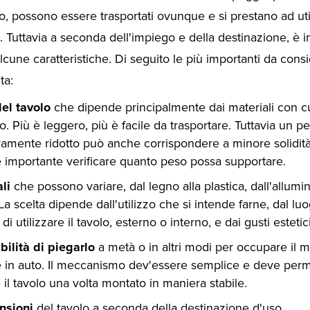
o, possono essere trasportati ovunque e si prestano ad uti
. Tuttavia a seconda dell'impiego e della destinazione, è 
lcune caratteristiche. Di seguito le più importanti da cons
ta:
el tavolo
che dipende principalmente dai materiali con c
to. Più è leggero, più è facile da trasportare. Tuttavia un p
amente ridotto può anche corrispondere a minore solidità
 importante verificare quanto peso possa supportare.
li
che possono variare, dal legno alla plastica, dall'allumin
La scelta dipende dall'utilizzo che si intende farne, dal luo
i utilizzare il tavolo, esterno o interno, e dai gusti estetici
bilità di piegarlo
a metà o in altri modi per occupare il m
e in auto. Il meccanismo dev'essere semplice e deve perm
 il tavolo una volta montato in maniera stabile.
nsioni
del tavolo a seconda della destinazione d'uso.