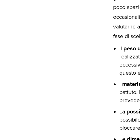
poco spazi
occasionali
valutarne a
fase di scel
Il
peso d
realizza
eccessiv
questo è
I
materia
battuto. 
prevede d
La
possi
possibil
bloccare
Le
dime