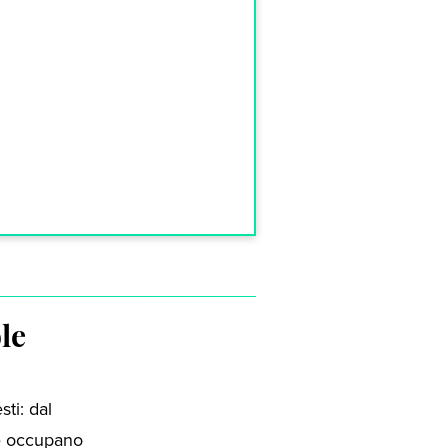
le
ti: dal
hé occupano