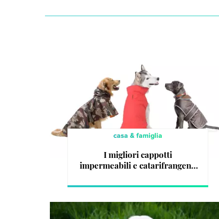
casa & famiglia
I migliori cappotti
impermeabili e catarifrangenti
per cani