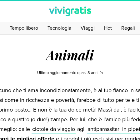
a
Tempo libero
Tecnologia
Viaggi
Hot
Regali
Animali
Ultimo aggiornamento
quasi 8 anni fa
cuno che ti ama incondizionatamente, è al tuo fianco in sa
sì come in ricchezza e povertà, farebbe di tutto per te e t
rimo posto... E non è la tua dolce metà! Massì dai, è facil
co a quattro (o due!) zampe. Per lui, che è l'amico più fed
 meglio: dalle
ciotole da viaggio
agli
antiparassitari in pipe
opri le migliori offerte
e i prodotti più esclusivi per render