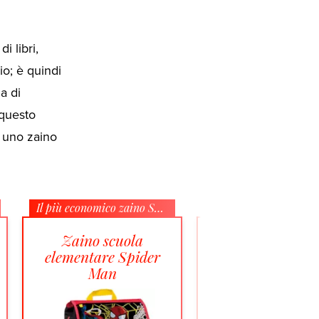
i libri,
io; è quindi
a di
 questo
e uno zaino
Il più economico zaino Seven scuola elementare
Zaino scuola
Zaino scuola
elementare Spider
elementare Sev
Man
Faccine