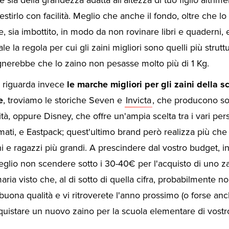
 sia della grandezza adatta all'altezza di tuo figlio altrim
gestirlo con facilità. Meglio che anche il fondo, oltre che l
le, sia imbottito, in modo da non rovinare libri e quaderni, 
le la regola per cui gli zaini migliori sono quelli più strut
gnerebbe che lo zaino non pesasse molto più di 1 Kg.
 riguarda invece
le marche migliori per gli zaini della s
e
, troviamo le storiche Seven e
Invicta
, che producono so
lità, oppure Disney, che offre un'ampia scelta tra i vari pe
mati, e Eastpack; quest'ultimo brand però realizza più che 
 e ragazzi più grandi. A prescindere dal vostro budget, in
glio non scendere sotto i 30-40€ per l'acquisto di uno za
aria visto che, al di sotto di quella cifra, probabilmente n
 buona qualità e vi ritroverete l'anno prossimo (o forse anc
uistare un nuovo zaino per la scuola elementare di vostro 