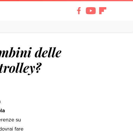
ambini delle
trolley?
a
ola
erenze su
ovrai fare