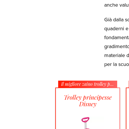
anche valut
Già dalla s
quaderni e 
fondamenta
gradimento 
materiale 
per la scuo
Il migliore zaino trolley per bambine
Trolley principesse
Disney