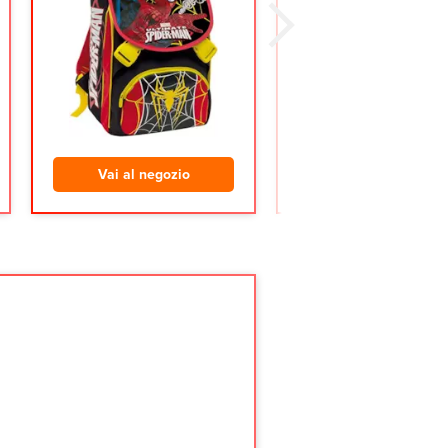
Vai al negozio
Vai al negozio