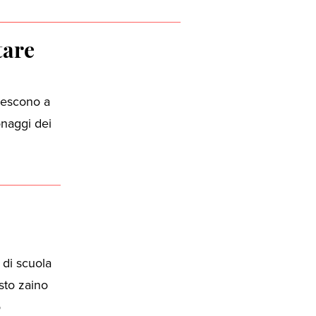
tare
riescono a
onaggi dei
di scuola
sto zaino
o