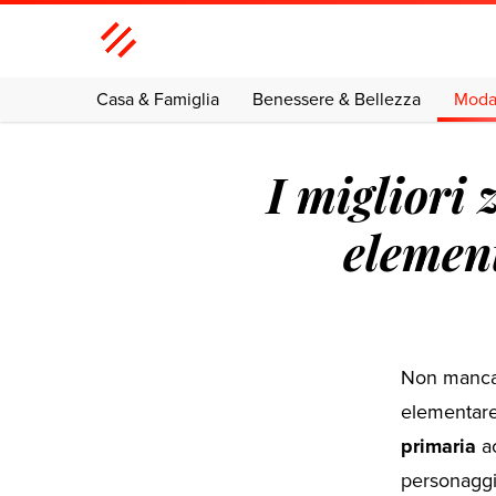
Casa & Famiglia
Benessere & Bellezza
Mod
I migliori 
element
Non manca m
elementare
primaria
ac
personaggi