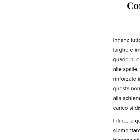
Com
Innanzitut
larghe e im
quaderni ed
alle spalle
rinforzato 
questa non
alla schien
carico si d
Infine, la 
elementare