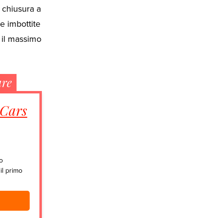
i chiusura a
e imbottite
 il massimo
are
 Cars
o
il primo