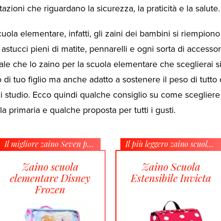
azioni che riguardano la sicurezza, la praticità e la salute.
cuola elementare, infatti, gli zaini dei bambini si riempiono d
astucci pieni di matite, pennarelli e ogni sorta di accessor
le che lo zaino per la scuola elementare che sceglierai si
di tuo figlio ma anche adatto a sostenere il peso di tutto
di studio. Ecco quindi qualche consiglio su come sceglier
la primaria e qualche proposta per tutti i gusti.
Il migliore zaino Seven per bambine
Il più leggero zaino scuola elementare
Zaino scuola
Zaino Scuola
elementare Disney
Estensibile Invicta
Frozen