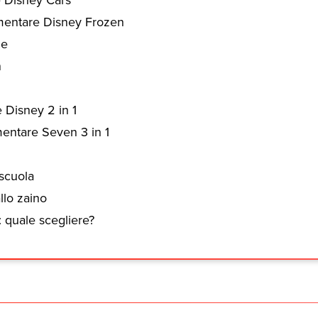
 Disney Cars
mentare Disney Frozen
ne
n
e Disney 2 in 1
mentare Seven 3 in 1
 scuola
llo zaino
: quale scegliere?