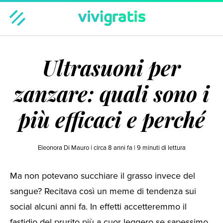
Casa & Famiglia
Benessere & Bellezza
Moda
Ultrasuoni per
Tempo libero
Tecnologia
Viaggi
Hot
Regali
zanzare: quali sono i
più efficaci e perché
Eleonora Di Mauro |
circa 8 anni fa
|
9
minuti di lettura
Ma non potevano succhiare il grasso invece del
sangue? Recitava così un meme di tendenza sui
social alcuni anni fa. In effetti accetteremmo il
fastidio del prurito più a cuor leggero se sapessimo