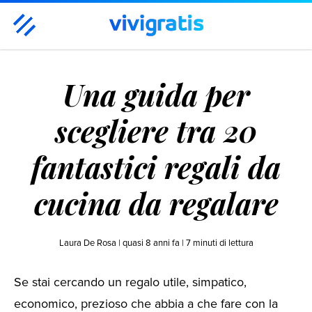
Casa & Famiglia
Benessere & Bellezza
Moda
Una guida per
Tempo libero
Tecnologia
Viaggi
Hot
Regali
scegliere tra 20
fantastici regali da
cucina da regalare
Laura De Rosa |
quasi 8 anni fa
|
7
minuti di lettura
Se stai cercando un regalo utile, simpatico,
economico, prezioso che abbia a che fare con la