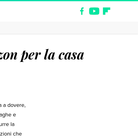
zon per la casa
la a dovere,
paghe e
urre la
azioni che