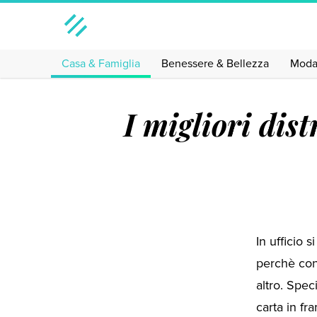
Casa & Famiglia
Benessere & Bellezza
Mod
I migliori dis
In ufficio 
perchè cont
altro. Spec
carta in fr