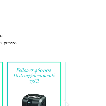
er
al prezzo.
Fellowes 4601102
Distruggidocume
Distruggidocumenti
Powershred 325
73Ci
Fellowes 46320