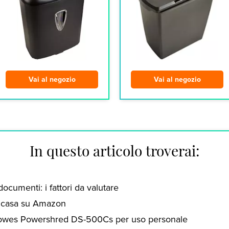
Vai al negozio
Vai al negozio
In questo articolo troverai:
ocumenti: i fattori da valutare
a casa su Amazon
lowes Powershred DS-500Cs per uso personale