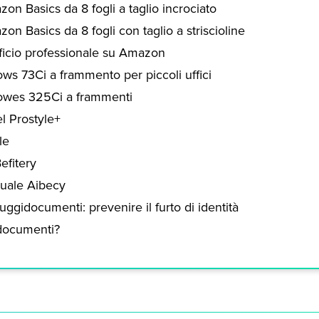
n Basics da 8 fogli a taglio incrociato
n Basics da 8 fogli con taglio a striscioline
fficio professionale su Amazon
ws 73Ci a frammento per piccoli uffici
lowes 325Ci a frammenti
l Prostyle+
le
efitery
uale Aibecy
uggidocumenti: prevenire il furto di identità
idocumenti?