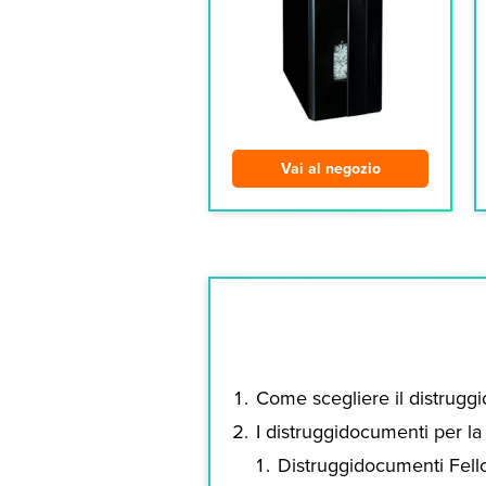
Vai al negozio
Come scegliere il distruggid
I distruggidocumenti per l
Distruggidocumenti Fel