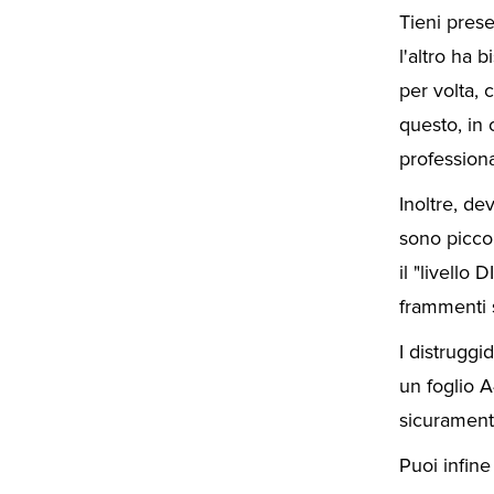
Tieni prese
l'altro ha 
per volta, 
questo, in
professiona
Inoltre, de
sono picco
il "livello
frammenti 
I distruggi
un foglio A
sicurament
Puoi infin