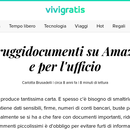
a
Tempo libero
Tecnologia
Viaggi
Hot
Regali
truggidocumenti su Ama
e per l'ufficio
Carlotta Brusadelli |
circa 8 anni fa
|
8
minuti di lettura
si produce tantissima carta. E spesso c'è bisogno di smaltir
iene dati sensibili, firme, numeri di conti bancari, buste 
ialmente se si ha a che fare con documenti importanti, rid
ammenti piccolissimi è d'obbligo per evitare furti di inform