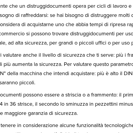
nte che un distruggidocumenti opera per cicli di lavoro e
bisogno di raffreddarsi: se hai bisogno di distruggere molt
considera di acquistarne uno che abbia tempi di ripresa rap
 commercio si possono trovare distruggidocumenti per us
le, ad alta sicurezza, per grandi o piccoli uffici o per uso
vi valutare anche il livello di sicurezza che ti serve: più i 
li più aumenta la sicurezza. Per valutare questo parametr
 DIN" della macchina che intendi acquistare: più è alto il DIN,
saranno piccoli.
documenti possono essere a striscia o a frammento: il pri
4 in 36 strisce, il secondo lo sminuzza in pezzettini minus
e maggiore garanzia di sicurezza.
e tenere in considerazione alcune funzionalità tecnologich