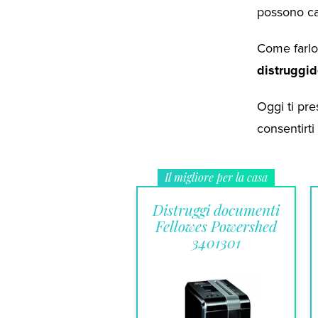
possono ca
Come farlo
distruggi
Oggi ti pre
consentirti
Il migliore per la casa
Distruggi documenti
Fellowes Powershed
3401301