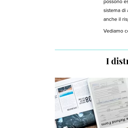
possono ess
sistema di
anche il ri
Vediamo co
I dis