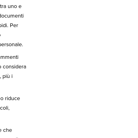
 tra uno e
i documenti
idi. Per
o
 personale.
frammenti
o considera
 più i
mo riduce
coli,
e che