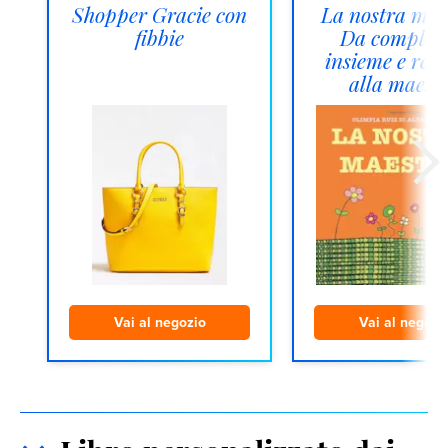
Shopper Gracie con
La nostra mae
fibbie
Da complet
insieme e reg
alla maest
Vai al negozio
Vai al negozi