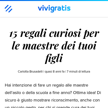
Casa & Famiglia
Benessere & Bellezza
Moda
15 regali curiosi per
Tempo libero
Tecnologia
Viaggi
Hot
Regali
le maestre dei tuoi
figli
Carlotta Brusadelli |
quasi 8 anni fa
|
7
minuti di lettura
Hai intenzione di fare un regalo alle maestre
dell'asilo o della scuola a fine anno? Ottima idea! Di
sicuro è giusto mostrare riconscimento, anche con
un piccolo gesto, per chi si prende cura dei tuoi