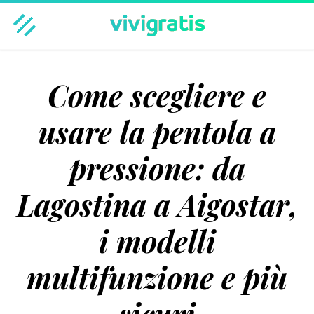
Casa & Famiglia
Benessere & Bellezza
Moda
Come scegliere e
Tempo libero
Tecnologia
Viaggi
Hot
Regali
usare la pentola a
pressione: da
Lagostina a Aigostar,
i modelli
multifunzione e più