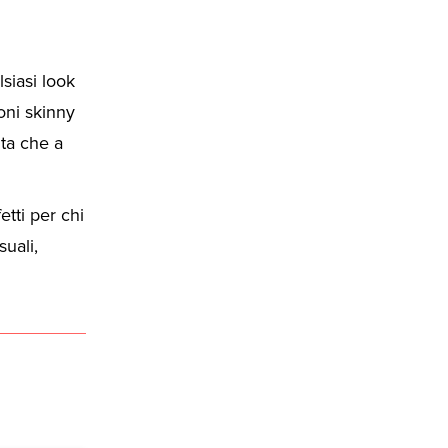
siasi look
oni skinny
lta che a
tti per chi
uali,