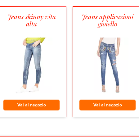
Jeans skinny vita
Jeans applicazioni
alta
gioiello
Vai al negozio
Vai al negozio