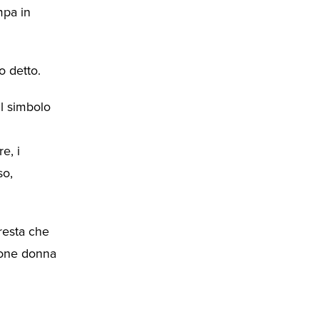
mpa in
o detto.
il simbolo
e, i
so,
 resta che
zione donna