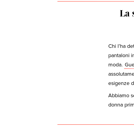
La 
Chi l’ha de
pantaloni 
moda.
Gue
assolutamen
esigenze di
Abbiamo sel
donna prim