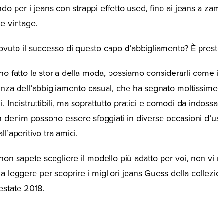
ndo per i jeans con strappi effetto used, fino ai jeans a za
le vintage.
ovuto il successo di questo capo d’abbigliamento? È prest
no fatto la storia della moda, possiamo considerarli come 
enza dell’abbigliamento casual, che ha segnato moltissime
. Indistruttibili, ma soprattutto pratici e comodi da indossar
n denim possono essere sfoggiati in diverse occasioni d’u
 all’aperitivo tra amici.
non sapete scegliere il modello più adatto per voi, non vi
a leggere per scoprire i migliori jeans Guess della colle
estate 2018.