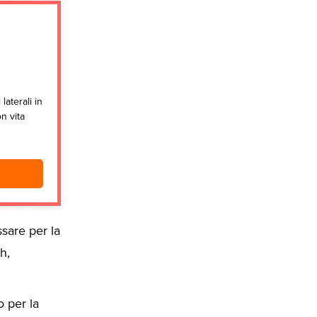
aterali in
n vita
sare per la
h,
o per la