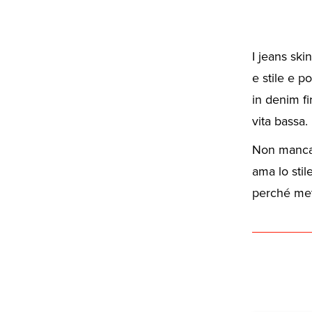
I jeans ski
e stile e p
in denim fi
vita bassa.
Non mancano
ama lo stil
perché mett