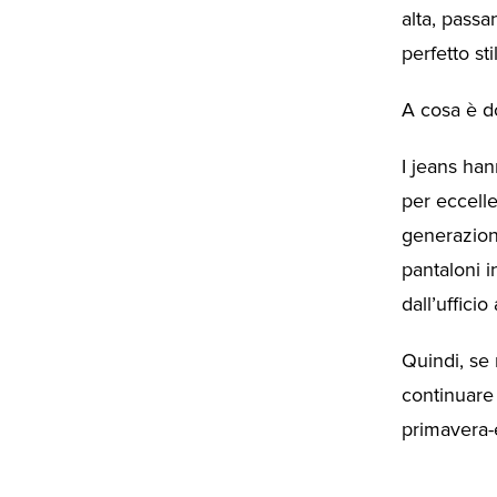
alta, passa
perfetto sti
A cosa è d
I jeans han
per eccell
generazioni
pantaloni i
dall’ufficio
Quindi, se 
continuare 
primavera-