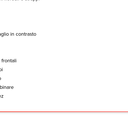
lio in contrasto
frontali
pi
o
binare
ez