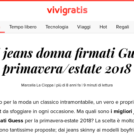
a
Tempo libero
Tecnologia
Viaggi
Hot
Regali
i jeans donna firmati Gu
primavera/estate 2018
Marcella La Cioppa |
più di 8 anni fa
|
9
minuti di lettura
o per la moda un classico intramontabile, un vero e propr
t da sfoggiare in ogni occasione. Ma quali sono
i migliori
mati Guess
per la primavera-estate 2018? La scelta è molto
ono tantissime proposte; dai jeans skinny ai modelli boyfri