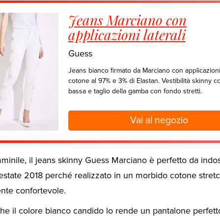
Jeans Marciano con
applicazioni laterali
Guess
Jeans bianco firmato da Marciano con applicazioni l
cotone al 97% e 3% di Elastan. Vestibilità skinny co
bassa e taglio della gamba con fondo stretti.
Vai al negozio
minile, il jeans skinny Guess Marciano è perfetto da indos
estate 2018 perché realizzato in un morbido cotone stretc
nte confortevole.
che il colore bianco candido lo rende un pantalone perfett