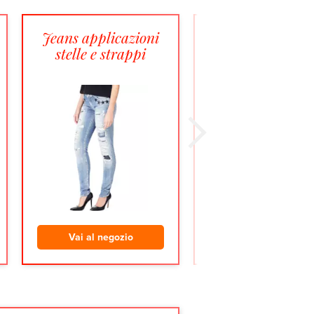
Jeans applicazioni
Jeggings delavé 
stelle e strappi
paillettes
Vai al negozio
Vai al negozio