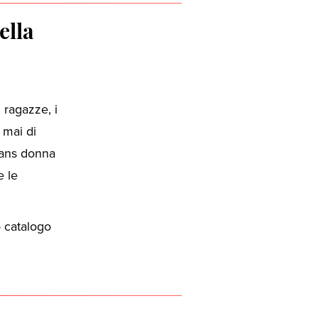
ella
 ragazze, i
 mai di
eans donna
e le
o catalogo