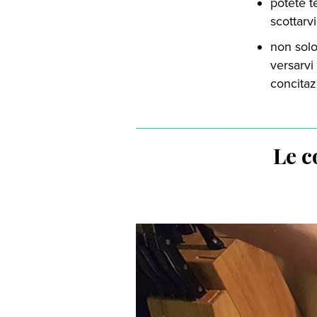
potete t
scottarvi
non sol
versarvi
concitaz
Le c