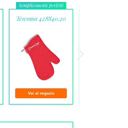
Semplicemente perfetti
Amore al primo toc
Tescoma 428840.20
Kitchen Grip
Vai al negozio
Vai al negozio