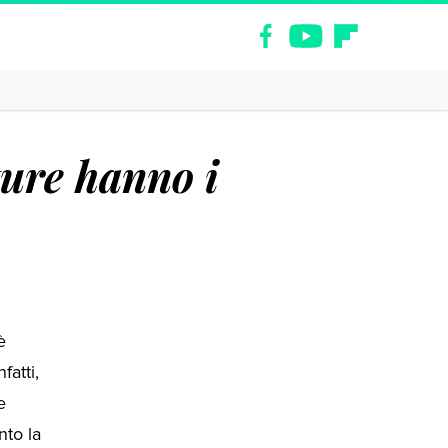
ture hanno i
è
fatti,
e
nto la