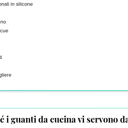
nali in silicone
anno
ecue
i
liere
é i guanti da cucina vi servono d