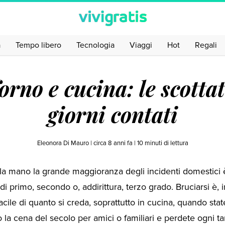
a
Tempo libero
Tecnologia
Viaggi
Hot
Regali
orno e cucina: le scotta
giorni contati
Eleonora Di Mauro |
circa 8 anni fa
|
10
minuti di lettura
alla mano la grande maggioranza degli incidenti domestici 
di primo, secondo o, addirittura, terzo grado. Bruciarsi è, in
acile di quanto si creda, soprattutto in cucina, quando stat
la cena del secolo per amici o familiari e perdete ogni ta