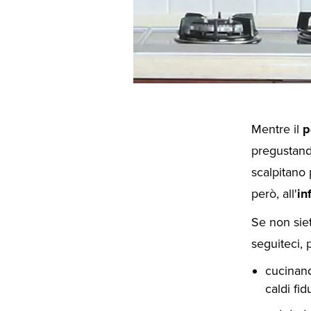
Mentre il
p
pregustand
scalpitano 
però, all'
in
Se non siet
seguiteci, 
cucinand
caldi fi