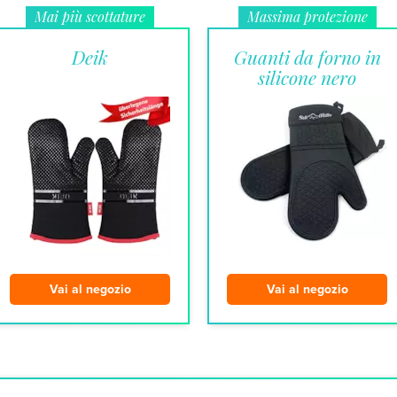
Mai più scottature
Massima protezione
Deik
Guanti da forno in
silicone nero
Vai al negozio
Vai al negozio