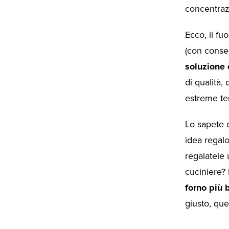
concentraz
Ecco, il fu
(con conseg
soluzione 
di qualità, 
estreme tem
Lo sapete c
idea regal
regalatele 
cuciniere?
forno più 
giusto, qu