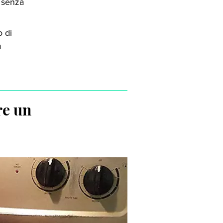
, senza
o di
a
re un