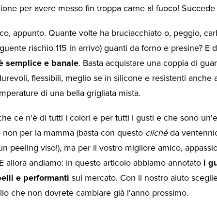
ione per avere messo fin troppa carne al fuoco! Succede a
oco, appunto. Quante volte ha bruciacchiato o, peggio, ca
uente rischio 115 in arrivo) guanti da forno e presine? E 
è semplice e banale
. Basta acquistare una coppia di guan
durevoli, flessibili, meglio se in silicone e resistenti anche a
perature di una bella grigliata mista.
he ce n'è di tutti i colori e per tutti i gusti e che sono un'
o non per la mamma (basta con questo
cliché
da ventennio
un peeling viso!), ma per il vostro migliore amico, appassi
 E allora andiamo: in questo articolo abbiamo annotato
i g
belli e performanti
sul mercato. Con il nostro aiuto sceglie
ello che non dovrete cambiare già l'anno prossimo.