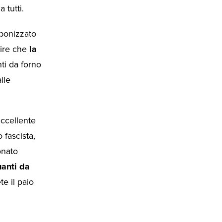
 tutti.
rbonizzato
dire che
la
ti da forno
lle
eccellente
 fascista,
onato
uanti da
te il paio