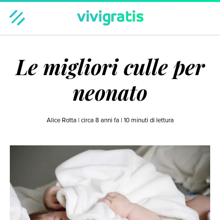
Casa & Famiglia
Benessere & Bellezza
Moda
Le migliori culle per
Tempo libero
Tecnologia
Viaggi
Hot
Regali
neonato
Alice Rotta |
circa 8 anni fa
|
10
minuti di lettura