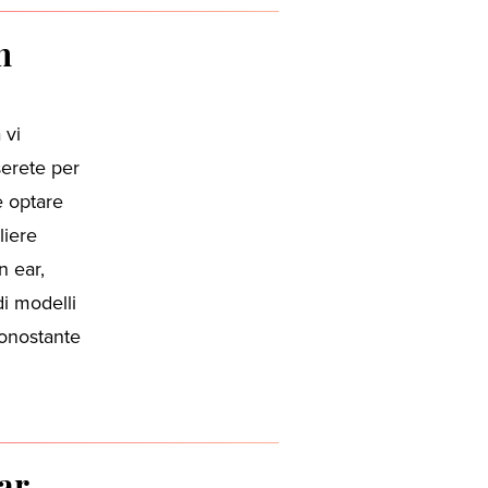
h
 vi
serete per
e optare
liere
n ear,
di modelli
nonostante
ear