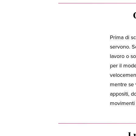
Prima di sc
servono. So
lavoro o so
per il mode
velocemente
mentre se v
appositi, d
movimenti 
I 