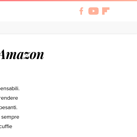
u Amazon
ensabili.
 rendere
pesanti.
i sempre
cuffie