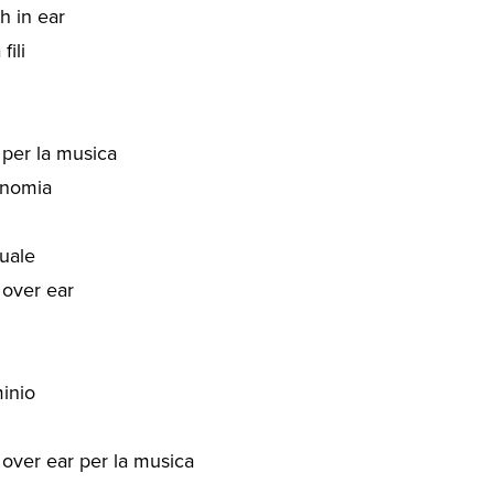
th in ear
fili
 per la musica
onomia
tuale
 over ear
minio
h over ear per la musica