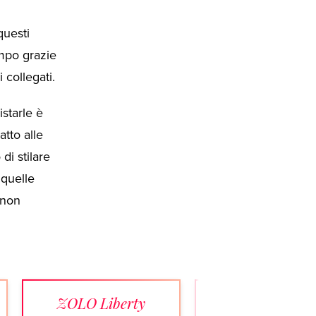
questi
empo grazie
 collegati.
starle è
atto alle
di stilare
 quelle
 non
ZOLO Liberty
Audition