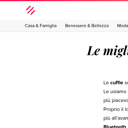
Casa & Famiglia
Benessere & Bellezza
Mod
Le migl
Le
cuffie
so
Le usiamo i
più piacevo
Proprio il
più all’avan
Bluetooth
.