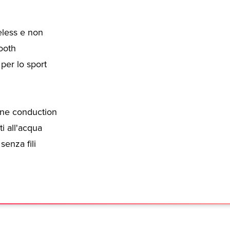
reless e non
ooth
 per lo sport
one conduction
ti all'acqua
senza fili