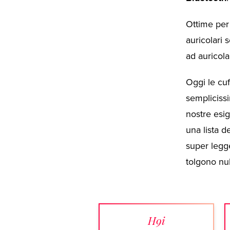
Ottime per 
auricolari
ad auricola
Oggi le cu
semplicissi
nostre esig
una lista d
super legg
tolgono nul
H9i