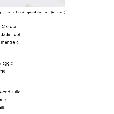
gni, quando lo vivi e quando lo ricordi (Anonimo)
9 € e dei
ttadini del
i mentre ci
viaggio
 ma
k-end sulla
anno
ili –