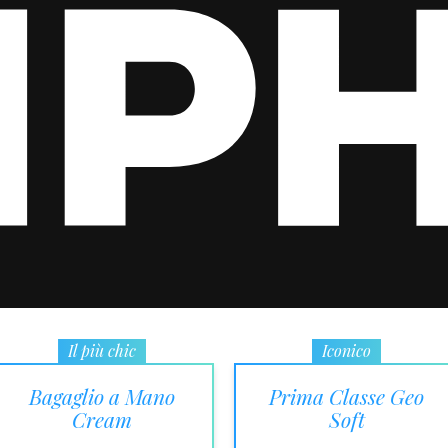
Il più chic
Iconico
Bagaglio a Mano
Prima Classe Geo
Cream
Soft