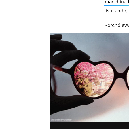
macchina f
risultando
Perché avv