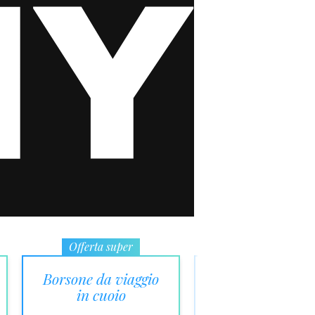
Offerta super
Il più organizzato
Borsone da viaggio
Road Quest
in cuoio
Sportsbag