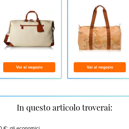
Vai al negozio
Vai al negozio
In questo articolo troverai:
0 €: gli economici