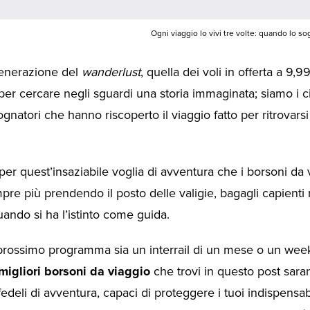
Ogni viaggio lo vivi tre volte: quando lo so
enerazione del
wanderlust
, quella dei voli in offerta a 9,9
 per cercare negli sguardi una storia immaginata; siamo i ci
gnatori che hanno riscoperto il viaggio fatto per ritrovars
per quest’insaziabile voglia di avventura che i borsoni da 
re più prendendo il posto delle valigie, bagagli capienti
ando si ha l’istinto come guida.
 prossimo programma sia un interrail di un mese o un wee
 migliori borsoni da viaggio
che trovi in questo post sar
deli di avventura, capaci di proteggere i tuoi indispensab