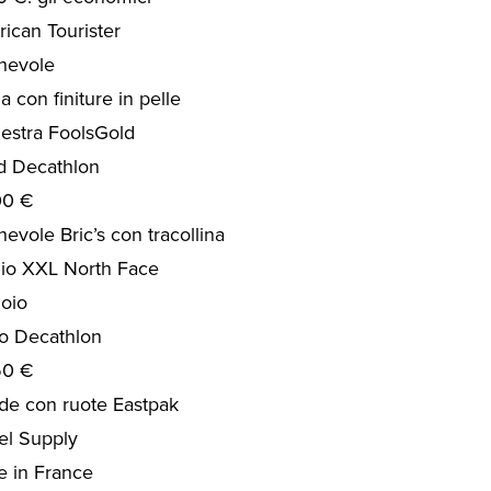
ican Tourister
hevole
a con finiture in pelle
lestra FoolsGold
d Decathlon
00 €
evole Bric’s con tracollina
gio XXL North Face
uoio
eo Decathlon
50 €
de con ruote Eastpak
el Supply
e in France