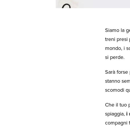
Siamo la g
treni presi
mondo, i so
si perde.
Sarà forse 
stanno semp
scomodi qu
Che il tuo
spiaggia,
i
compagni fe