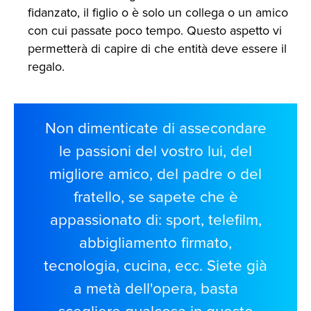
fidanzato, il figlio o è solo un collega o un amico
con cui passate poco tempo. Questo aspetto vi
permetterà di capire di che entità deve essere il
regalo.
Non dimenticate di assecondare
le passioni del vostro lui, del
migliore amico, del padre o del
fratello, se sapete che è
appassionato di: sport, telefilm,
abbigliamento firmato,
tecnologia, cucina, ecc. Siete già
a metà dell'opera, basta