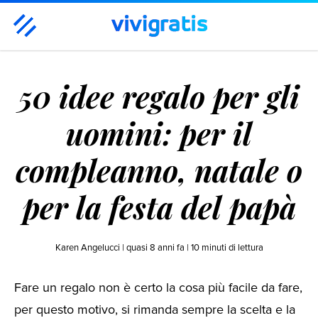
Casa & Famiglia
Benessere & Bellezza
Moda
50 idee regalo per gli
Tempo libero
Tecnologia
Viaggi
Hot
Regali
uomini: per il
compleanno, natale o
per la festa del papà
Karen Angelucci |
quasi 8 anni fa
|
10
minuti di lettura
Fare un regalo non è certo la cosa più facile da fare,
per questo motivo, si rimanda sempre la scelta e la